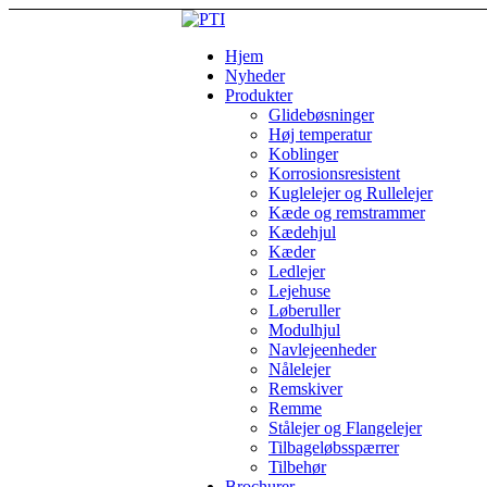
Hjem
Nyheder
Produkter
Glidebøsninger
Høj temperatur
Koblinger
Korrosionsresistent
Kuglelejer og Rullelejer
Kæde og remstrammer
Kædehjul
Kæder
Ledlejer
Lejehuse
Løberuller
Modulhjul
Navlejeenheder
Nålelejer
Remskiver
Remme
Stålejer og Flangelejer
Tilbageløbsspærrer
Tilbehør
Brochurer