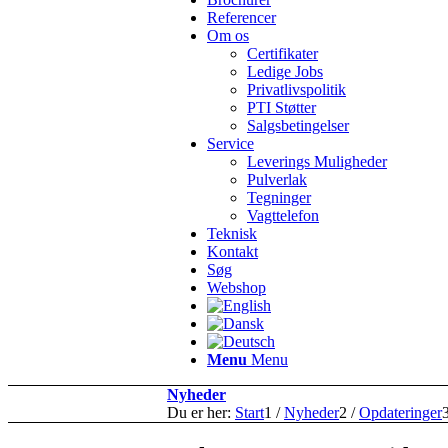
Referencer
Om os
Certifikater
Ledige Jobs
Privatlivspolitik
PTI Støtter
Salgsbetingelser
Service
Leverings Muligheder
Pulverlak
Tegninger
Vagttelefon
Teknisk
Kontakt
Søg
Webshop
Menu
Menu
Nyheder
Du er her:
Start
1
/
Nyheder
2
/
Opdateringer