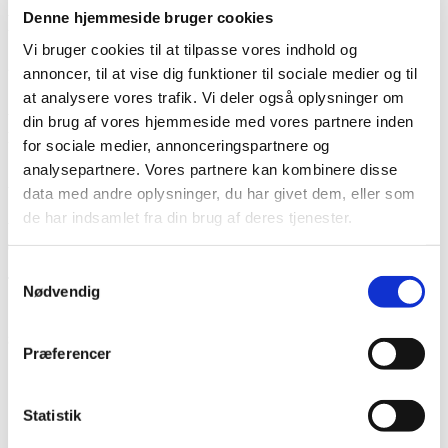
Denne hjemmeside bruger cookies
PTI støtter Kræftens Bekæmpelse
Vi bruger cookies til at tilpasse vores indhold og
23. oktober 2023
/
i
Opdateringer
annoncer, til at vise dig funktioner til sociale medier og til
Hos PTI er vi stolte af at støtte Kræftens Bekæmpelse!
at analysere vores trafik. Vi deler også oplysninger om
Vi tror på fællesskabets styrke og vil gerne gøre vores del for at
din brug af vores hjemmeside med vores partnere inden
hjælpe med at bekæmpe denne frygtelige sygdom.
for sociale medier, annonceringspartnere og
analysepartnere. Vores partnere kan kombinere disse
Lad os arbejde sammen for at skabe forandring, sprede
bevidsthed og styrke forskningen i kampen mod kræft.
data med andre oplysninger, du har givet dem, eller som
de har indsamlet fra din brug af deres tjenester.
Vi ser frem til at følge med og se et spændende show, der er
dedikeret til at samle midler ind til dette livsvigtige formål på lørdag.
Samtykkevalg
Tak til alle, der gør en indsats for at gøre verden til et bedre sted.
Nødvendig
Share this entry
Præferencer
Del på Facebook
Del på X
Share on WhatsApp
Statistik
Del på LinkedIn