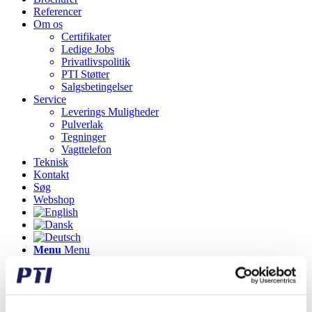
Referencer
Om os
Certifikater
Ledige Jobs
Privatlivspolitik
PTI Støtter
Salgsbetingelser
Service
Leverings Muligheder
Pulverlak
Tegninger
Vagttelefon
Teknisk
Kontakt
Søg
Webshop
Menu
Menu
Nyheder
Du er her:
Start
1
/
Nyheder
2
/
Opdateringer
3
/
PTI støtter Kræftens
Bekæmpelse