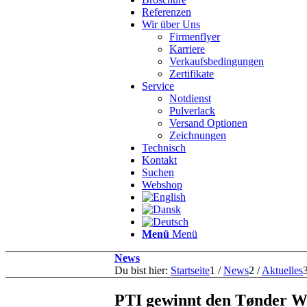
Referenzen
Wir über Uns
Firmenflyer
Karriere
Verkaufsbedingungen
Zertifikate
Service
Notdienst
Pulverlack
Versand Optionen
Zeichnungen
Technisch
Kontakt
Suchen
Webshop
Menü
Menü
News
Du bist hier:
Startseite
1
/
News
2
/
Aktuelles
PTI gewinnt den Tønder Wi