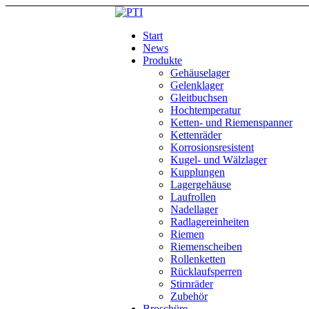
Start
News
Produkte
Gehäuselager
Gelenklager
Gleitbuchsen
Hochtemperatur
Ketten- und Riemenspanner
Kettenräder
Korrosionsresistent
Kugel- und Wälzlager
Kupplungen
Lagergehäuse
Laufrollen
Nadellager
Radlagereinheiten
Riemen
Riemenscheiben
Rollenketten
Rücklaufsperren
Stirnräder
Zubehör
Broschüre