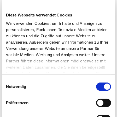
PTI im Fernsehen
26. Mai 2020
/
in
Aktuelles
Diese Webseite verwendet Cookies
Wir verwenden Cookies, um Inhalte und Anzeigen zu
personalisieren, Funktionen für soziale Medien anbieten
PTI auf DR (dem nationalen Dänischen Fernsehsender) in
der Programmreihe “Sønderjysk für Anfänger”
zu können und die Zugriffe auf unsere Website zu
(Plattdänisch für Anfänger).
analysieren. Außerdem geben wir Informationen zu Ihrer
Verwendung unserer Website an unsere Partner für
PTI sponsert den Verein
„Team Nordschleswig – Æ
Mannschafft“
, der Faustball spielt, die nur von der
soziale Medien, Werbung und Analysen weiter. Unsere
deutschen Minderheit in Dänemark gespielt wird.
Partner führen diese Informationen möglicherweise mit
weiteren Daten zusammen, die Sie ihnen bereitgestellt
Sehen Sie die Folge
hier
(nur in Dänisch).
haben oder die sie im Rahmen Ihrer Nutzung der Dienste
Eintrag teilen
gesammelt haben.
Einwilligungsauswahl
Notwendig
Teilen auf Facebook
Teilen auf X
Teilen auf WhatsApp
Teilen auf LinkedIn
Präferenzen
Per E-Mail teilen
https://pti.eu/wp-content/uploads/2016/06/pti.jpg
400
400