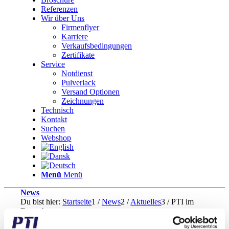
Referenzen
Wir über Uns
Firmenflyer
Karriere
Verkaufsbedingungen
Zertifikate
Service
Notdienst
Pulverlack
Versand Optionen
Zeichnungen
Technisch
Kontakt
Suchen
Webshop
Menü
Menü
News
Du bist hier:
Startseite
1
/
News
2
/
Aktuelles
3
/
PTI im
Fernsehen