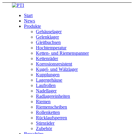
Start
News
Produkte
Gehäuselager
Gelenklager
Gleitbuchsen
Hochtemperatur
Ketten- und Riemenspanner
Kettenräder
Korrosionsresistent
Kugel- und Wälzlager
Kupplungen
Lagergehäuse
Laufrollen
Nadellager
Radlagereinheiten
Riemen
Riemenscheiben
Rollenketten
Rücklaufsperren
Stirnräder
Zubehör
Broschüre