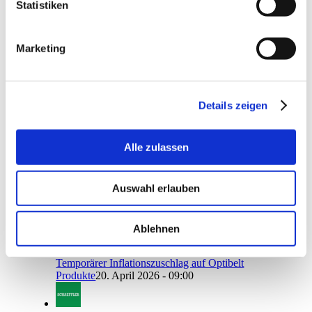
Statistiken
Carsten Lorenzen
https://pti.eu/wp-
content/uploads/2016/10/logo2007.png
Carsten
Lorenzen
2020-05-26 12:01:05
2020-05-26 12:01:05
PTI
im Fernsehen
Marketing
Search
Details zeigen
Alle zulassen
Neuigkeiten
Auswahl erlauben
Den ganzen Sommer geöffnet – Reduzierte
Besetzung
22. Juni 2026 - 08:31
Ablehnen
Temporärer Inflationszuschlag auf Optibelt
Produkte
20. April 2026 - 09:00