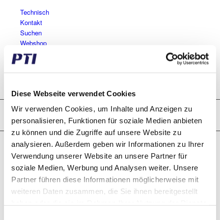
Technisch
Kontakt
Suchen
Webshop
Menü
Diese Webseite verwendet Cookies
News
Wir verwenden Cookies, um Inhalte und Anzeigen zu
Du bist hier:
Startseite
/
News
/
Aktuelles
/
Verspätungen mit
personalisieren, Funktionen für soziale Medien anbieten
DPD
zu können und die Zugriffe auf unsere Website zu
Verspätungen mit DPD
analysieren. Außerdem geben wir Informationen zu Ihrer
Verwendung unserer Website an unsere Partner für
27. April 2020
/
in
Aktuelles
soziale Medien, Werbung und Analysen weiter. Unsere
Partner führen diese Informationen möglicherweise mit
weiteren Daten zusammen, die Sie ihnen bereitgestellt
Leider treten bei einigen unserer mit DPD versendeten Pakete
Verzögerungen auf.
haben oder die sie im Rahmen Ihrer Nutzung der Dienste
gesammelt haben.
Einwilligungsauswahl
Alle unsere DPD-Pakete aus Dänemark werden über Deutschland