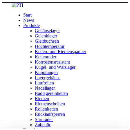
Start
News
Produkte
Gehäuselager
Gelenklager
Gleitbuchsen
Hochtemperatur
Ketten- und Riemenspanner
Kettenräder
Korrosionsresistent
Kugel- und Wälzlager
Kupplungen
Lagergehäuse
Laufrollen
Nadellager
Radlagereinheiten
Riemen
Riemenscheiben
Rollenketten
Rücklaufsperren
Stirnräder
Zubehör
Broschüre