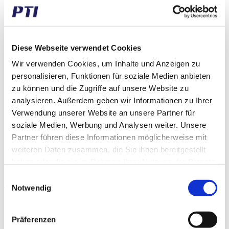
Referenzen
Wir über Uns
Firmenflyer
Karriere
Verkaufsbedingungen
Diese Webseite verwendet Cookies
Zertifikate
Wir verwenden Cookies, um Inhalte und Anzeigen zu
Service
Notdienst
personalisieren, Funktionen für soziale Medien anbieten
Pulverlack
zu können und die Zugriffe auf unsere Website zu
Versand Optionen
analysieren. Außerdem geben wir Informationen zu Ihrer
Zeichnungen
Technisch
Verwendung unserer Website an unsere Partner für
Kontakt
soziale Medien, Werbung und Analysen weiter. Unsere
Suchen
Partner führen diese Informationen möglicherweise mit
Webshop
weiteren Daten zusammen, die Sie ihnen bereitgestellt
haben oder die sie im Rahmen Ihrer Nutzung der Dienste
gesammelt haben.
Menü
Menü
Einwilligungsauswahl
Notwendig
Laschenketten
Präferenzen