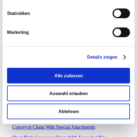
Du bist hier:
Startseite
1
/
Produkte
2
/
Rollenketten
3
/
Laschenketten
Statistiken
Laschenketten
Marketing
Details zeigen
Double Pitch Transmission Chain With Attachments
Roller Chains With Straight Side Plates (A series)
Alle zulassen
Roller Chains With Straight Side Plates (B series)
Auswahl erlauben
Short Pitch Conveyor Chain With Attachments
Conveyor Chain With Special Attachments (A series)
Ablehnen
Conveyor Chain With Special Attachments (B series)
Conveyor Chain With Special Attachments